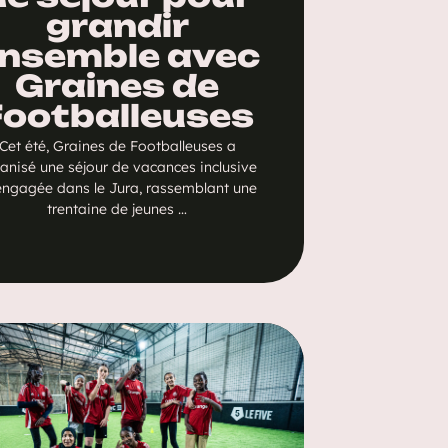
grandir
nsemble avec
Graines de
Footballeuses
Cet été, Graines de Footballeuses a
anisé une séjour de vacances inclusive
engagée dans le Jura, rassemblant une
trentaine de jeunes …