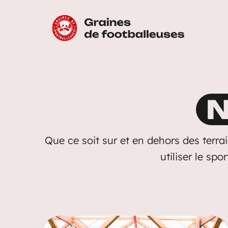
Aller
au
contenu
N
Que ce soit sur et en dehors des terra
utiliser le sp